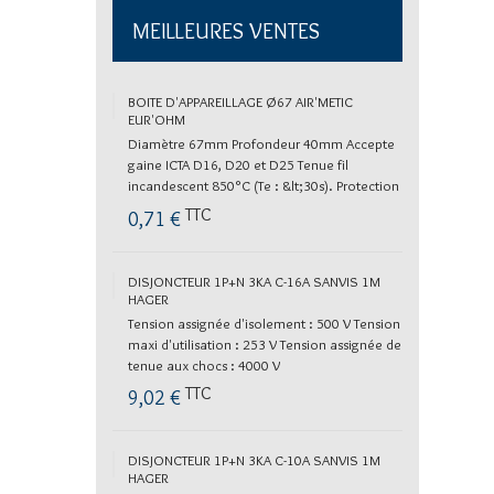
MEILLEURES VENTES
BOITE D'APPAREILLAGE Ø67 AIR'METIC
EUR'OHM
Diamètre 67mm Profondeur 40mm Accepte
gaine ICTA D16, D20 et D25 Tenue fil
incandescent 850°C (Te : &lt;30s). Protection
contre les corps solides...
TTC
0,71 €
DISJONCTEUR 1P+N 3KA C-16A SANVIS 1M
HAGER
Tension assignée d'isolement : 500 V Tension
maxi d'utilisation : 253 V Tension assignée de
tenue aux chocs : 4000 V
TTC
9,02 €
DISJONCTEUR 1P+N 3KA C-10A SANVIS 1M
HAGER