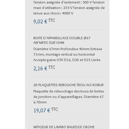
Tension assignée d'isolement : 500 V Tension
maxi d'utilisation : 253 V Tension assignée de
tenue aux chocs : 4000 V
TTC
9,02 €
BOITE D'APPAREILLAGE DOUBLE Ø67
AIR'METIC EUR'OHM
Diamètre 67mm Profondeur 40mm Entraxe
71mm, montage vertical ou horizontal
Accepte gaine ICTA D16, D20 et D25 Livrée
avec 1 cloison de séparation...
TTC
2,16 €
20 PLAQUETTES REBOUCHE TROU AGI ROBUR
Plaquette de rebouchage des trous de boites
de jonction ou d'appareillages. Diamètre 67
à 70mm
TTC
19,07 €
MITIGEUR DE LAVABO BAUEDGE GROHE