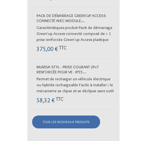
PACK DE DÉMARRAGE GREEN'UP ACCESS
CONNECTÉ AVEC MODULE...
Caractéristiques produit Pack de démarrage
Green'up Access connecté composé de :- 1
prise renforcée Green'up Access plastique
(pour installation...
TTC
375,00 €
MUREVA STYL - PRISE COURANT 2P+T
RENFORCÉE POUR VE - IP55...
Permet de recharger un véhicule électrique
ou hybride rechargeable Facile à installer : le
mécanisme se clipse et se déclipse sans outil
Pour...
TTC
58,32 €
TOUS LES NOUVEAUX PRODUITS