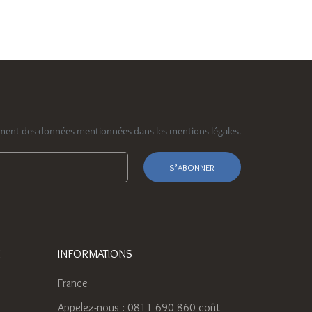
itement des données mentionnées dans les mentions légales.
S’ABONNER
E
INFORMATIONS
France
Appelez-nous :
0811 690 860 coût