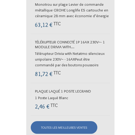
Monotrou sur plage Levier de commande
métallique GROHE Longlife ES cartouche en
céramique 28 mm avec économie d’énergie
ouverture eau froide au...
TTC
63,12 €
TÉLÉRUPTEUR CONNECTÉ 1P 16AX 230V~- 1
MODULE DRIVIA WITH...
Télérupteur Drivia with Netatmo silencieux
unipolaire 230V~ - 16AXPeut être
commandé par des boutons poussoirs
standards filaires et/ou être...
TTC
81,72 €
PLAQUE LAQUÉ 1 POSTE LEGRAND
1 Poste Laqué Blanc
TTC
2,46 €
TOUTES LES MEILLEURES VENTES